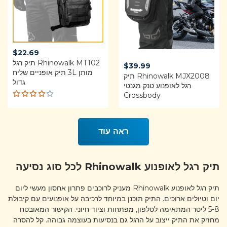
$
22.69
Rhinowalk MT102 תיק רגל
$
39.99
מותן 3L תיק אופניים שליח
Rhinowalk MJX2008 תיק
גדול
רגל לאופנוע טנק מגנטי
Crossbody
Rated
4.00
out of
ראה עוד
5
תיק רגל לאופנוע Rhinowalk לכל סוג נסיעה
תיק רגל לאופנוע Rhinowalk מעניק לרוכבים פתרון אחסון מעשי ליום
יום וטיולים ארוכים. התיק תוכנן במיוחד לרכיבה על אופנועים עם קיבולת
5-8 ליטר המתאימה לטלפון, מפתחות וציוד חיוני. הקישור המאובטח
מחזיק את התיק ייצוב על הרגל גם בנסיעות בעוצמה גבוהה. קל להסרה