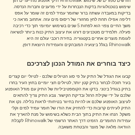
חודשים ספורים של שימוש. Rhinowalk תיקי אופנוע מתייעדים תוך
שימוש בטכנולוגיות בדקות הנבחרות על ידי מדענים וחברות הנדסה.
בדיקות במעבדה עשתה ברור שחומר עמיד למים זה שומר על אפס
דליפה אפילו תחת לחץ מחזורי של ריסוס מים עזה. אתחוב מראה כי
משך החיים צפוי הוא לפחות 5 שנים בשימוש יומיומי תוך כדי רכיבה
פעילה. תלמידים מטכניונים דורגו את עיצוב התיק כנוח ביותר לנשיאה
לעומת מוצרים אחרים בקטגוריה. בחירת רוכבי עולם זה היא
Rhinowalk בגלל ביצועיה המובהקים והעמידות היוצאת דופן.
כיצד בוחרים את המודל הנכון לצרכיכם
קבעו את הגודל של התיק על פי סוג הטיולים שלכם - לטיולי יום קצרים
בעיר תוכלו לבחור בתיק קטן יותר, לטיולים חצי יומיים בחוץ העיר בחרו
בתיק בגודל בינוני. בדקו את הקומפטיביליות של התיק עם מודל האופנוע
שלכם על ידי שקילת הרגל ובדיקת הקישור. צבע התיק צריך להתאים
לעיצוב האופנוע שלכם או להיות בחיוור בטיחותי לראות בלילה. נקו את
התיק לעיתים קרובות כדי להחזיק את הודו של חומר עמיד למים וקלי
משקל. הנחו את התיק בתוך הבית כשלא בשימוש על מנת להאריך את
עמידות החומרים. הזמינו דרך האתר הרשמי של Rhinowalk לקבלת
הוודאה מלאה של מוצר והבטחת משאבה.