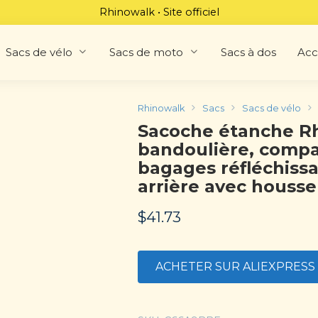
Rhinowalk • Site officiel
Sacs de vélo
Sacs de moto
Sacs à dos
Acc
Rhinowalk
Sacs
Sacs de vélo
Sacoche étanche Rh
bandoulière, compa
bagages réfléchissa
arrière avec housse
$
41.73
ACHETER SUR ALIEXPRESS