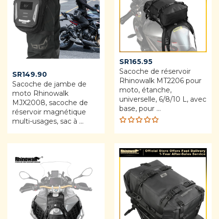
SR
165.95
Sacoche de réservoir
SR
149.90
Rhinowalk MT2206 pour
Sacoche de jambe de
moto, étanche,
moto Rhinowalk
universelle, 6/8/10 L, avec
MJX2008, sacoche de
base, pour ...
réservoir magnétique
multi-usages, sac à ...
Rated
5.00
out
of 5