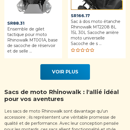
SR
166.17
Sac à dos moto étanche
SR
88.31
Rhinowalk MT2208 8L
Ensemble de gilet
15L 30L Sacoche arrière
tactique pour moto
moto universelle
Rhinowalk MT001A, base
Sacoche de s ...
de sacoche de réservoir
et de selle ...
Rated
5.00
out
of 5
VOIR PLUS
Sacs de moto Rhinowalk : l'allié idéal
pour vos aventures
Les sacs de moto Rhinowalk sont davantage qu'un
accessoire ; ils représentent une véritable promesse de
qualité et de performance. Avec leur conception pensée
pour les motards, ces sacs allient fonctionnalité et style.