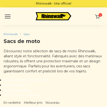
Skip
Rhinowalk • Site officiel
to
content
0
Rhinowalk
Sacs
Sacs de moto
Découvrez notre sélection de sacs de moto Rhinowalk,
alliant style et fonctionnalité. Fabriqués avec des matériaux
robustes, ils offrent une protection maximale et un design
ergonomique. Parfaits pour les aventuriers, ces sacs
garantissent confort et praticité lors de vos trajets.
Sacoches de selle de moto
Sac de jambe
Sacs à bagages
Sacoches de réservoir
En vedette
Meilleur prix
Nouveau