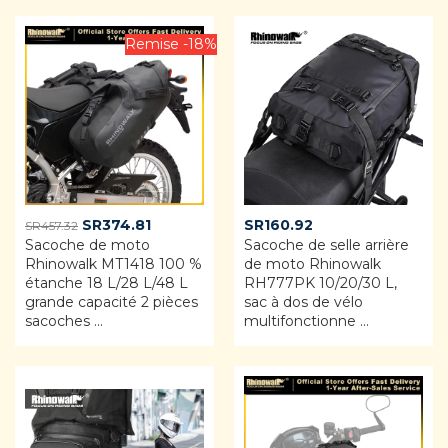
Remise -18%
Original
Current
SR
374.81
SR
160.92
SR
457.32
Sacoche de moto
price
price
Sacoche de selle arrière
Rhinowalk MT1418 100 %
de moto Rhinowalk
was:
is:
étanche 18 L/28 L/48 L
RH777PK 10/20/30 L,
SR457.32.
SR374.81.
grande capacité 2 pièces
sac à dos de vélo
sacoches ...
multifonctionne ...