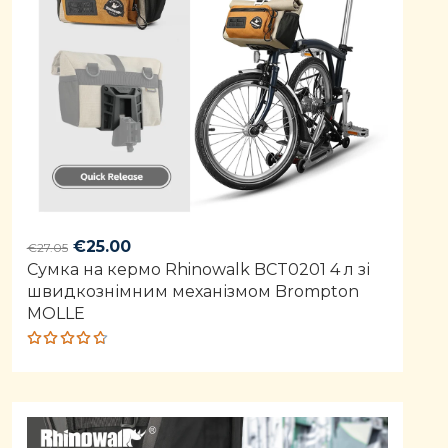
Original
Current
€
25.00
€
27.05
Сумка на кермо Rhinowalk BCT0201 4 л зі
price
price
швидкознімним механізмом Brompton
was:
is:
MOLLE
€27.05.
€25.00.
Rated
4.68
out of 5