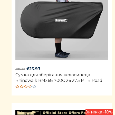
Original
Current
€
15.97
€
19.22
Сумка для зберігання велосипеда
price
price
Rhinowalk RM268 700C 26 27.5 MTB Road
was:
is:
€19.22.
€15.97.
Rated
3.75
out of
5
Знижка -18%