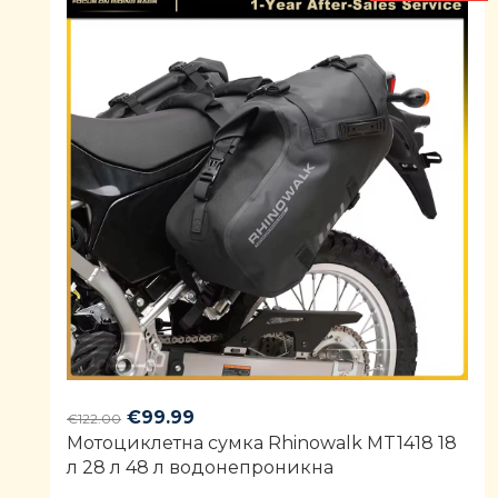
Original
Current
€
99.99
€
122.00
Мотоциклетна сумка Rhinowalk MT1418 18
price
price
л 28 л 48 л водонепроникна
was:
is:
€122.00.
€99.99.