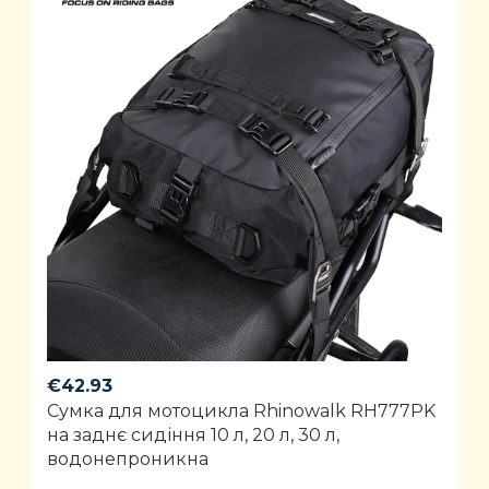
€
42.93
Сумка для мотоцикла Rhinowalk RH777PK
на заднє сидіння 10 л, 20 л, 30 л,
водонепроникна