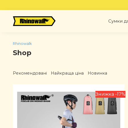
Skip
to
content
Сумки д
Rhinowalk
Shop
Рекомендовані
Найкраща ціна
Новинка
Знижка -17%