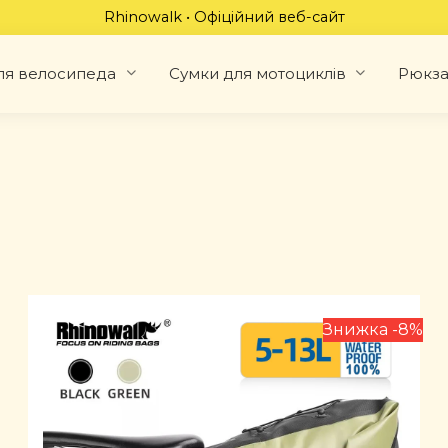
Rhinowalk • Офіційний веб-сайт
ля велосипеда
Сумки для мотоциклів
Рюкз
Знижка -8%