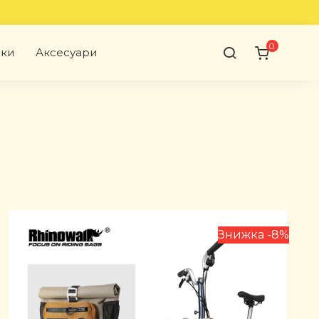
0
аки
Аксесуари
Знижка -8%