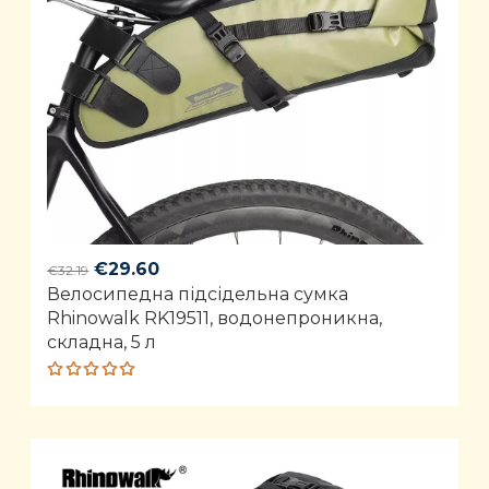
Original
Current
€
29.60
€
32.19
Велосипедна підсідельна сумка
price
price
Rhinowalk RK19511, водонепроникна,
was:
is:
складна, 5 л
€32.19.
€29.60.
Rated
4.92
out
of 5