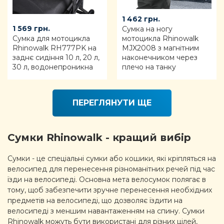
1 462
грн.
1 569
грн.
Сумка на ногу
Сумка для мотоцикла
мотоцикла Rhinowalk
Rhinowalk RH777PK на
MJX2008 з магнітним
заднє сидіння 10 л, 20 л,
наконечником через
30 л, водонепроникна
плечо на танку
ПЕРЕГЛЯНУТИ ЩЕ
Сумки Rhinowalk - кращий вибір
Сумки - це спеціальні сумки або кошики, які кріпляться на
велосипед для перенесення різноманітних речей під час
їзди на велосипеді. Основна мета велосумок полягає в
тому, щоб забезпечити зручне перенесення необхідних
предметів на велосипеді, що дозволяє їздити на
велосипеді з меншим навантаженням на спину. Сумки
Rhinowalk можуть бути використані для різних цілей,