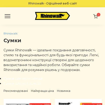
Skip
Rhinowalk • Офіційний веб-сайт
to
content
0
Rhinowalk
Сумки
Сумки Rhinowalk — ідеальне поєднання довговічності,
стилю та функціональності для будь-якої пригоди. Легкі,
водонепроникні конструкції створені для щоденного
використання та надійної роботи. Обирайте сумки
Rhinowalk для розумних рішень у подорожах.
Сумки для велосипеда
Сумки для мотоциклів
Рекомендовані
Найкраща ціна
Новинка