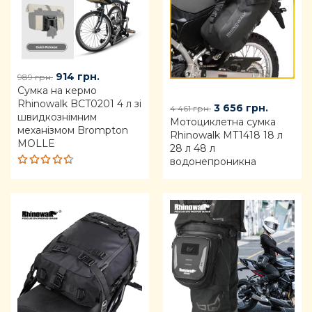
Original
Current
914
грн.
989
грн.
Сумка на кермо
price
price
Rhinowalk BCT0201 4 л зі
was:
is:
Original
Current
3 656
грн.
4 461
грн.
швидкознімним
989 грн..
914 грн..
Мотоциклетна сумка
price
price
механізмом Brompton
Rhinowalk MT1418 18 л
was:
is:
MOLLE
28 л 48 л
4
3
водонепроникна
461 грн..
656 грн.
Rated
4.68
out of 5