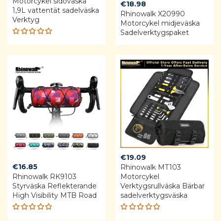
Motorcykel sidoväska
€
18.98
1,9L vattentät sadelväska
Rhinowalk X20990
Verktyg
Motorcykel midjeväska
Sadelverktygspaket
Rated
5.00
out
of 5
€
19.09
€
16.85
Rhinowalk MT103
Rhinowalk RK9103 ​​
Motorcykel
Styrväska Reflekterande
Verktygsrullväska Bärbar
High Visibility MTB Road
sadelverktygsväska