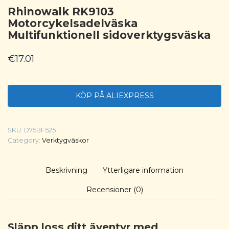
Rhinowalk RK9103 ​​
Motorcykelsadelväska
Multifunktionell sidoverktygsväska
€
17.01
KÖP PÅ ALIEXPRESS
SKU:
D75BF525
Category:
Verktygväskor
Beskrivning
Ytterligare information
Recensioner (0)
Släpp loss ditt äventyr med