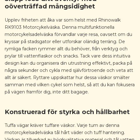
oöverträffad mångsidighet
Upplev friheten att åka var som helst med Rhinowalk
RK9103 Motorcykelväska. Denna multifunktionella
motorcykelsadelväska förvandlar varje resa, oavsett om du
kryssar på stadsgator eller utforskar oländig terräng. De
rymliga facken rymmer allt du behöver, från verktyg och
prylar till vattenflaskor och snacks. Tack vare dess intuitiva
design kan du organisera din utrustning effektivt, packa på
några sekunder och cykla med självförtroende och veta att
allt är säkert. Ryttare uppskattar hur dessa väskor smälter
samman med vilken cykel som helst, så att du kan fokusera
på vägen framför dig, inte ditt bagage.
Konstruerad för styrka och hållbarhet
Tuffa vägar kräver tuffare väskor. Varje tum av denna
motorcykelsadelväska tål hårt väder och tuff hantering.
Väskan är tillverkad av högkvalitativa material och tål vatten,