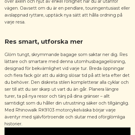
över axeln och njut av enkel rörlighet när du är utanför
vägen. Oavsett om du är en pendlare, touringentusiast eller
avslappnad ryttare, upptäck nya sätt att hålla ordning på
varje resa.
Res smart, utforska mer
Glöm tungt, skrymmande bagage som saktar ner dig. Res
lättare och smartare med denna utomhusbagagelösning,
designad för bekvämlighet vid varje tur. Breda öppningar
och flera fack gör att du aldrig slösar tid på att leta efter det
du behöver. Den diskreta stilen kompletterar alla cyklar och
ser till att du ser skarp ut vart du än går. Planera längre
turer, ta på nya resor och tänj på dina gränser – allt
samtidigt som du håller din utrustning säker och tillgänglig.
Med Rhinowalk RK9103 ​​motorcykelväska börjar varje
äventyr med självförtroende och slutar med oförglömliga
historier.