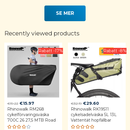
Rated
Rated
4.80
out
5.00
out
of 5
of 5
SE MER
Recently viewed products
Rabatt -17%
Rabatt -8%
Original
Current
Original
Current
€
15.97
€
29.60
€
19.22
€
32.19
Rhinowalk RM268
price
price
Rhinowalk RK19511
price
price
cykelförvaringsväska
cykelsadelväska 5L 13L
was:
is:
was:
is:
700C 26 27,5 MTB Road
Vattentät hopfällbar
€19.22.
€15.97.
€32.19.
€29.60.