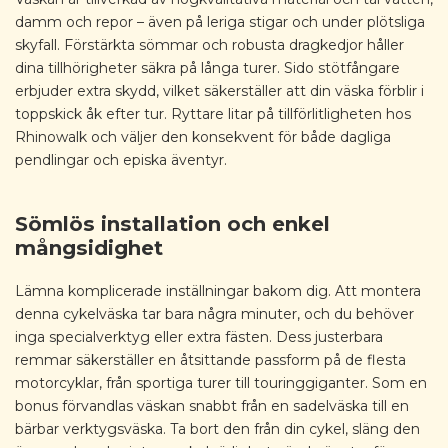
damm och repor – även på leriga stigar och under plötsliga
skyfall. Förstärkta sömmar och robusta dragkedjor håller
dina tillhörigheter säkra på långa turer. Sido stötfångare
erbjuder extra skydd, vilket säkerställer att din väska förblir i
toppskick åk efter tur. Ryttare litar på tillförlitligheten hos
Rhinowalk och väljer den konsekvent för både dagliga
pendlingar och episka äventyr.
Sömlös installation och enkel
mångsidighet
Lämna komplicerade inställningar bakom dig. Att montera
denna cykelväska tar bara några minuter, och du behöver
inga specialverktyg eller extra fästen. Dess justerbara
remmar säkerställer en åtsittande passform på de flesta
motorcyklar, från sportiga turer till touringgiganter. Som en
bonus förvandlas väskan snabbt från en sadelväska till en
bärbar verktygsväska. Ta bort den från din cykel, släng den