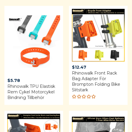
$
12.47
Rhinowalk Front Rack
Bag Adapter För
$
5.78
Brompton Folding Bike
Rhinowalk TPU Elastisk
Slitstark
Rem Cykel Motorcykel
Bindning Tillbehör
Rated
5.00
out
of 5