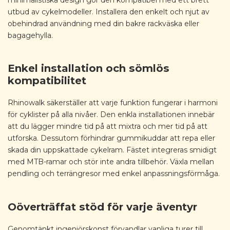
utbud av cykelmodeller. Installera den enkelt och njut av
obehindrad användning med din bakre rackväska eller
bagagehylla.
Enkel installation och sömlös
kompatibilitet
Rhinowalk säkerställer att varje funktion fungerar i harmoni
för cyklister på alla nivåer. Den enkla installationen innebär
att du lägger mindre tid på att mixtra och mer tid på att
utforska. Dessutom förhindrar gummikuddar att repa eller
skada din uppskattade cykelram. Fästet integreras smidigt
med MTB-ramar och stör inte andra tillbehör. Växla mellan
pendling och terrängresor med enkel anpassningsförmåga.
Oöverträffat stöd för varje äventyr
Genomtänkt ingenjörskonst förvandlar vanliga turer till