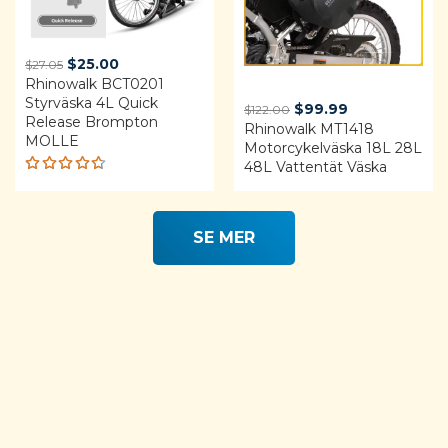
Original
Current
$
25.00
$
27.05
Rhinowalk BCT0201
price
price
Styrväska 4L Quick
was:
is:
Original
Current
$
99.99
$
122.00
Release Brompton
$27.05.
$25.00.
Rhinowalk MT1418
price
price
MOLLE
Motorcykelväska 18L 28L
was:
is:
48L Vattentät Väska
$122.00.
$99.99.
Rated
4.68
out of 5
SE MER