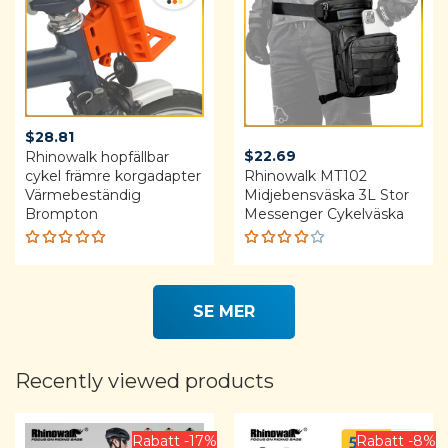
$
28.81
$
22.69
Rhinowalk hopfällbar
cykel främre korgadapter
Rhinowalk MT102
Värmebeständig
Midjebensväska 3L Stor
Brompton
Messenger Cykelväska
Rated
Rated
5.00
out
4.00
of 5
out of
SE MER
5
Recently viewed products
Rabatt -17%
Rabatt -8%