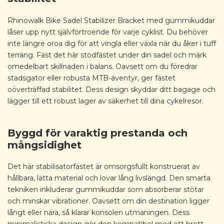
Rhinowalk Bike Sadel Stabilizer Bracket med gummikuddar
låser upp nytt självförtroende för varje cyklist. Du behöver
inte längre oroa dig för att vingla eller växla när du åker i tuff
terräng. Fäst det här stödfästet under din sadel och märk
omedelbart skillnaden i balans. Oavsett om du föredrar
stadsgator eller robusta MTB-äventyr, ger fästet
oöverträffad stabilitet. Dess design skyddar ditt bagage och
lägger till ett robust lager av säkerhet till dina cykelresor.
Byggd för varaktig prestanda och
mångsidighet
Det här stabilisatorfästet är omsorgsfullt konstruerat av
hållbara, lätta material och lovar lång livslängd. Den smarta
tekniken inkluderar gummikuddar som absorberar stötar
och minskar vibrationer. Oavsett om din destination ligger
långt eller nära, så klarar konsolen utmaningen. Dess
minimalistiska design gör den kompatibel med ett brett