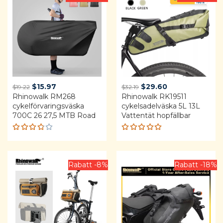
Original
Current
Original
Current
$
15.97
$
29.60
$
19.22
$
32.19
Rhinowalk RM268
price
price
Rhinowalk RK19511
price
price
cykelförvaringsväska
cykelsadelväska 5L 13L
was:
is:
was:
is:
700C 26 27,5 MTB Road
Vattentät hopfällbar
$19.22.
$15.97.
$32.19.
$29.60.
Rated
Rated
3.75
4.92
out
out of
of 5
5
Rabatt -8%
Rabatt -18%