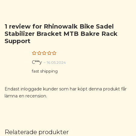
1 review for
Rhinowalk Bike Sadel
Stabilizer Bracket MTB Bakre Rack
Support
Rated
5
C***y
–
16.05.2024
out of 5
fast shipping
Endast inloggade kunder som har köpt denna produkt får
lämna en recension.
Relaterade produkter