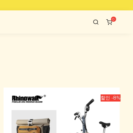
0
할인 -8%