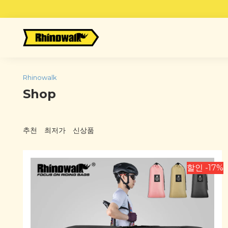
Skip
to
content
Rhinowalk
Shop
추천
최저가
신상품
할인 -17%