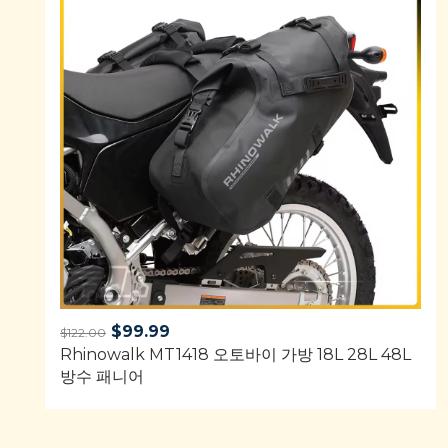
Original
Current
$
99.99
$
122.00
Rhinowalk MT1418 오토바이 가방 18L 28L 48L
price
price
방수 패니어
was:
is:
$122.00.
$99.99.