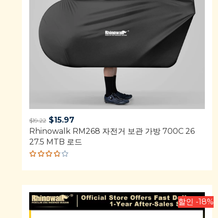
Original
Current
$
15.97
$
19.22
Rhinowalk RM268 자전거 보관 가방 700C 26
price
price
27.5 MTB 로드
was:
is:
$19.22.
$15.97.
Rated
3.75
out of
5
할인 -18%