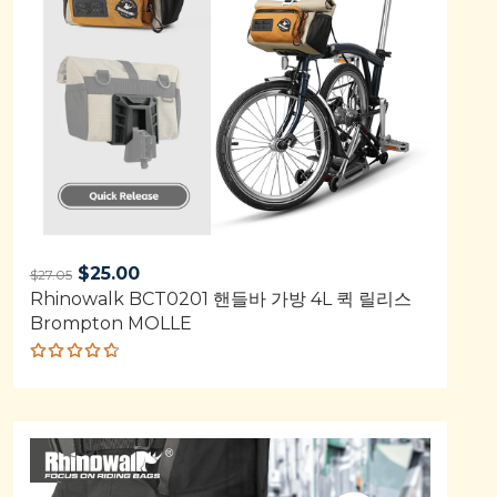
Original
Current
$
25.00
$
27.05
Rhinowalk BCT0201 핸들바 가방 4L 퀵 릴리스
price
price
Brompton MOLLE
was:
is:
$27.05.
$25.00.
Rated
4.68
out of 5