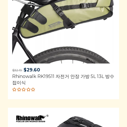
Original
Current
$
29.60
$
32.19
Rhinowalk RK19511 자전거 안장 가방 5L 13L 방수
price
price
접이식
was:
is:
$32.19.
$29.60.
Rated
4.92
out
of 5