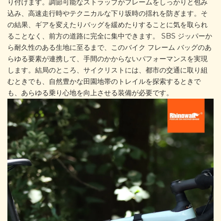
り付けます。調節可能なストラップがフレームをしっかりと包み
込み、高速走行時やテクニカルな下り坂時の揺れを防ぎます。そ
の結果、ギアを変えたりバッグを緩めたりすることに気を取られ
ることなく、前方の道路に完全に集中できます。 SBS ジッパーか
ら耐久性のある生地に至るまで、このバイク フレーム バッグのあ
らゆる要素が連携して、手間のかからないパフォーマンスを実現
します。結局のところ、サイクリストには、都市の交通に取り組
むときでも、自然豊かな田園地帯のトレイルを探索するときで
も、あらゆる乗り心地を向上させる装備が必要です。