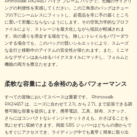
Rhinowalk RK24657 バイク フレーム バッグで、究極のサイクリ
ングの利便性を実感してください。この三角形のバッグはチュー
ブの下にシームレスにフィットし、必需品を常に手の届くところ
に置いて邪魔にならないようにします。その空気力学的なプロフ
ァイルにより、ストレージを最大化しながら抵抗が軽減されま
す。街の通りを滑走する場合でも、険しいトレイルをパワーダウ
ンする場合でも、このバッグの賢いシルエットにより、スムーズ
な走行と移動中のアイテムの安全性が保たれます。また、ミニマ
ルなデザインはあらゆるバイクスタイルにマッチし、フォルムと
機能の両方を際立たせます。
柔軟な容量による余裕のあるパフォーマンス
すべての冒険においてスペースは重要です。 Rhinowalk
RK24657 は、ニーズに合わせて 2.1L から 2.7L まで拡張できる調
整可能な容量を提供します。携帯電話、工具、財布、スナック、
さらにはコンパクトなレインジャケットさえも、かさばることを
気にせずに収納できます。両面 SBS ジッパーはどちらの側からで
もすぐにアクセスでき、ライディング中でも素早く簡単に取り出