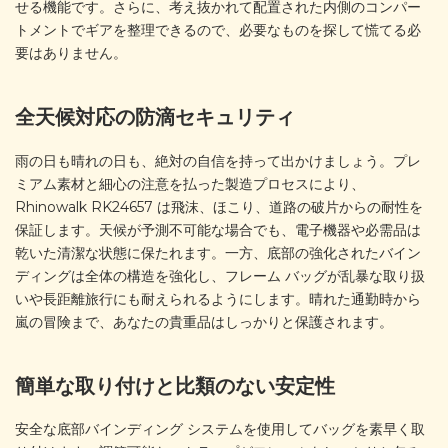
せる機能です。さらに、考え抜かれて配置された内側のコンパー
トメントでギアを整理できるので、必要なものを探して慌てる必
要はありません。
全天候対応の防滴セキュリティ
雨の日も晴れの日も、絶対の自信を持って出かけましょう。プレ
ミアム素材と細心の注意を払った製造プロセスにより、
Rhinowalk RK24657 は飛沫、ほこり、道路の破片からの耐性を
保証します。天候が予測不可能な場合でも、電子機器や必需品は
乾いた清潔な状態に保たれます。一方、底部の強化されたバイン
ディングは全体の構造を強化し、フレーム バッグが乱暴な取り扱
いや長距離旅行にも耐えられるようにします。晴れた通勤時から
嵐の冒険まで、あなたの貴重品はしっかりと保護されます。
簡単な取り付けと比類のない安定性
安全な底部バインディング システムを使用してバッグを素早く取