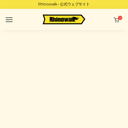
Skip
Rhinowalk • 公式ウェブサイト
to
content
0