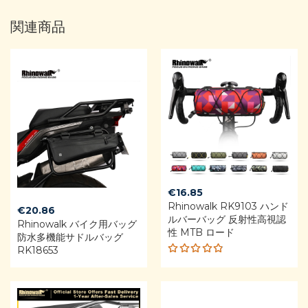
関連商品
€
16.85
Rhinowalk RK9103 ハンド
€
20.86
ルバーバッグ 反射性高視認
Rhinowalk バイク用バッグ
性 MTB ロード
防水多機能サドルバッグ
RK18653
Rated
4.80
out
of 5