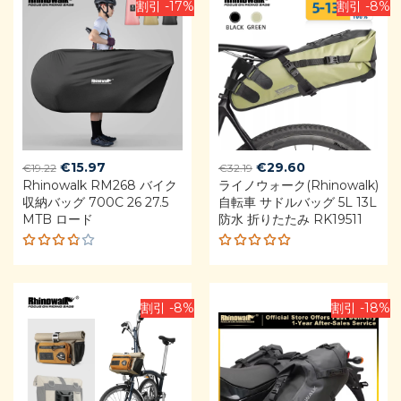
割引 -17%
割引 -8%
Original
Current
Original
Current
€
15.97
€
29.60
€
19.22
€
32.19
Rhinowalk RM268 バイク
price
price
ライノウォーク(Rhinowalk)
price
price
収納バッグ 700C 26 27.5
自転車 サドルバッグ 5L 13L
was:
is:
was:
is:
MTB ロード
防水 折りたたみ RK19511
€19.22.
€15.97.
€32.19.
€29.60.
Rated
Rated
3.75
4.92
out
out of
of 5
5
割引 -8%
割引 -18%