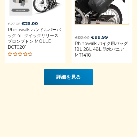
Original
Current
€
25.00
€
27.05
Rhinowalk ハンドルバーバ
price
price
ッグ 4L クイックリリース
was:
is:
Original
Current
€
99.99
€
122.00
ブロンプトン MOLLE
€27.05.
€25.00.
Rhinowalk バイク用バッグ
price
price
BCT0201
18L 28L 48L 防水パニア
was:
is:
MT1418
€122.00.
€99.99.
Rated
4.68
out of 5
詳細を見る