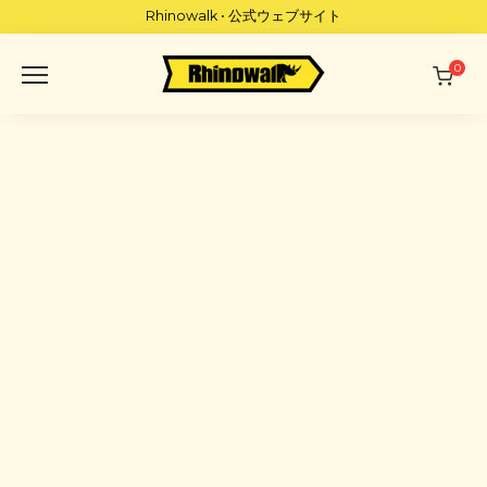
Skip
Rhinowalk • 公式ウェブサイト
to
content
0