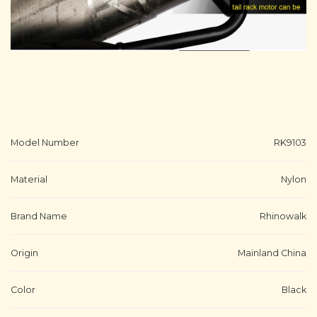
Model Number
RK9103
Material
Nylon
Brand Name
Rhinowalk
Origin
Mainland China
Color
Black