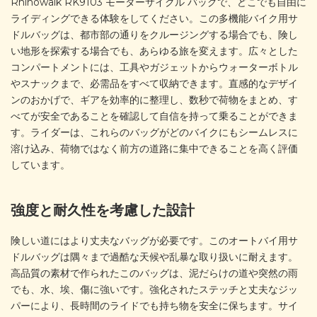
Rhinowalk RK9103 モーターサイクル バッグで、どこでも自由に
ライディングできる体験をしてください。この多機能バイク用サ
ドルバッグは、都市部の通りをクルージングする場合でも、険し
い地形を探索する場合でも、あらゆる旅を変えます。広々とした
コンパートメントには、工具やガジェットからウォーターボトル
やスナックまで、必需品をすべて収納できます。直感的なデザイ
ンのおかげで、ギアを効率的に整理し、数秒で荷物をまとめ、す
べてが安全であることを確認して自信を持って乗ることができま
す。ライダーは、これらのバッグがどのバイクにもシームレスに
溶け込み、荷物ではなく前方の道路に集中できることを高く評価
しています。
強度と耐久性を考慮した設計
険しい道にはより丈夫なバッグが必要です。このオートバイ用サ
ドルバッグは隅々まで過酷な天候や乱暴な取り扱いに耐えます。
高品質の素材で作られたこのバッグは、泥だらけの道や突然の雨
でも、水、埃、傷に強いです。強化されたステッチと丈夫なジッ
パーにより、長時間のライドでも持ち物を安全に保ちます。サイ