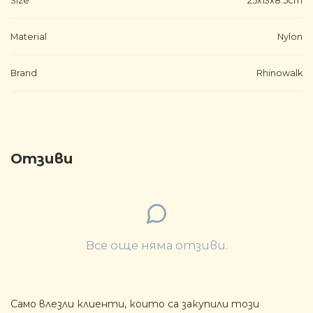
Size
25x13x8.5cm
Material
Nylon
Brand
Rhinowalk
Отзиви
Все още няма отзиви.
Само влезли клиенти, които са закупили този