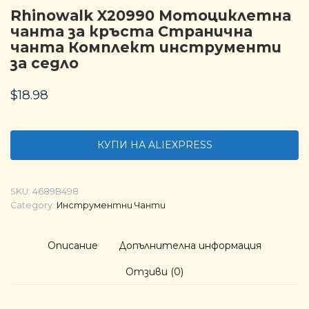
Rhinowalk X20990 Мотоциклетна
чанта за кръста Странична
чанта Комплект инструменти
за седло
$
18.98
КУПИ НА ALIEXPRESS
SKU:
4689B498
Category:
Инструментни Чанти
Описание
Допълнителна информация
Отзиви (0)