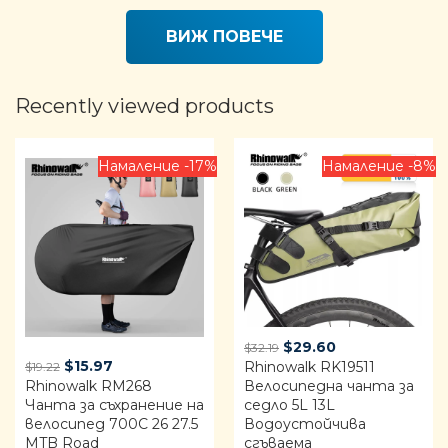
ВИЖ ПОВЕЧЕ
Recently viewed products
Намаление -17%
Намаление -8%
Original
Current
$
29.60
$
32.19
Original
Current
$
15.97
Rhinowalk RK19511
price
price
$
19.22
Rhinowalk RM268
price
price
Велосипедна чанта за
was:
is:
Чанта за съхранение на
седло 5L 13L
was:
is:
$32.19.
$29.60.
велосипед 700C 26 27.5
Водоустойчива
$19.22.
$15.97.
MTB Road
сгъваема