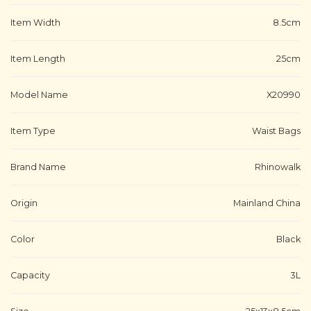
Item Width
8.5cm
Item Length
25cm
Model Name
X20990
Item Type
Waist Bags
Brand Name
Rhinowalk
Origin
Mainland China
Color
Black
Capacity
3L