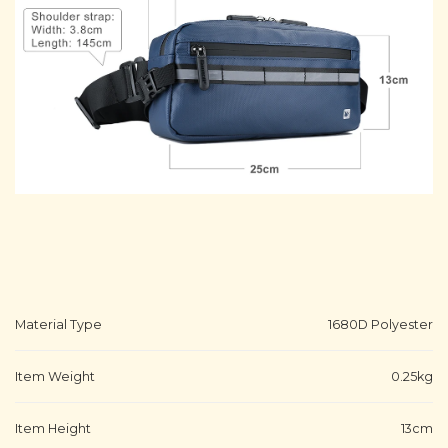
Material Type
1680D Polyester
Item Weight
0.25kg
Item Height
13cm