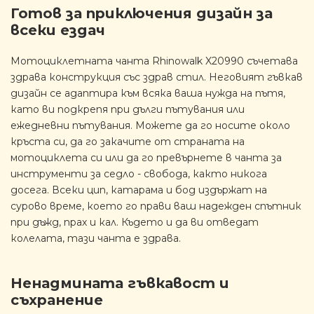
Готов за приключения дизайн за
всеки ездач
Мотоциклетната чанта Rhinowalk X20990 съчетава
здрава конструкция със здрав стил. Неговият гъвкав
дизайн се адаптира към всяка ваша нужда на пътя,
като ви подкрепя при дълги пътувания или
ежедневни пътувания. Можете да го носите около
кръста си, да го закачите от страната на
мотоциклета си или да го превърнете в чанта за
инструменти за седло - свобода, както никога
досега. Всеки цип, катарама и бод издържат на
сурово време, което го прави ваш надежден спътник
при дъжд, прах и кал. Където и да ви отведат
колелата, тази чанта е здрава.
Ненадмината гъвкавост и
съхранение