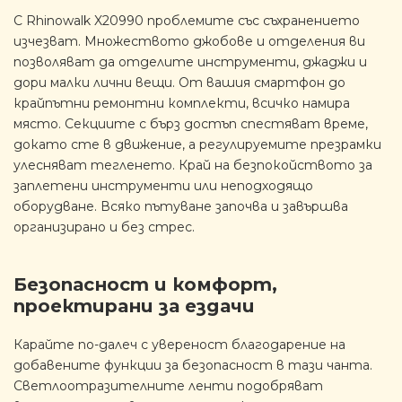
С Rhinowalk X20990 проблемите със съхранението
изчезват. Множеството джобове и отделения ви
позволяват да отделите инструменти, джаджи и
дори малки лични вещи. От вашия смартфон до
крайпътни ремонтни комплекти, всичко намира
място. Секциите с бърз достъп спестяват време,
докато сте в движение, а регулируемите презрамки
улесняват тегленето. Край на безпокойството за
заплетени инструменти или неподходящо
оборудване. Всяко пътуване започва и завършва
организирано и без стрес.
Безопасност и комфорт,
проектирани за ездачи
Карайте по-далеч с увереност благодарение на
добавените функции за безопасност в тази чанта.
Светлоотразителните ленти подобряват