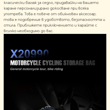
класически багаж за седло, придавайки на вашето
каране персонализирано докосване при всяка
употреба. Това е повече от обикновен аксесоар;
това е подобрение в удобството, безопасността и
стила. Приближете приключението и карайте с
всичко необходимо до вас.