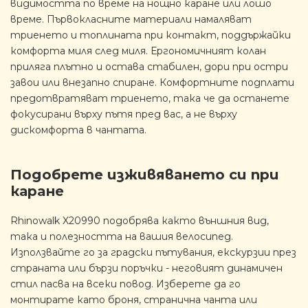
видимостта по време на нощно каране или лошо
време. Първокласните материали намаляват
триенето и топлината при контакт, поддържайки
комфорта миля след миля. Ергономичният колан
приляга плътно и остава стабилен, дори при остри
завои или внезапно спиране. Комфортните подплати
предотвратяват триенето, така че да останете
фокусирани върху пътя пред вас, а не върху
дискомфорта в чантата.
Подобрете изживяването си при
каране
Rhinowalk X20990 подобрява както външния вид,
така и полезността на вашия велосипед.
Използвайте го за градски пътувания, екскурзии през
страната или бързи поръчки - неговият динамичен
стил пасва на всеки повод. Изберете да го
монтирате като броня, странична чанта или