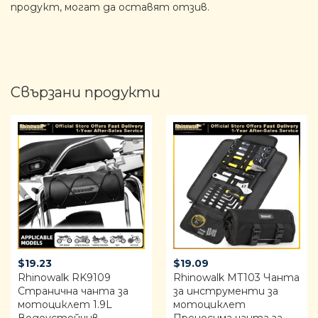
продукт, могат да оставят отзив.
Свързани продукти
$
19.23
$
19.09
Rhinowalk RK9109
Rhinowalk MT103 Чанта
Странична чанта за
за инструменти за
мотоциклет 1.9L
мотоциклет
Водоустойчив
Преносима чанта за