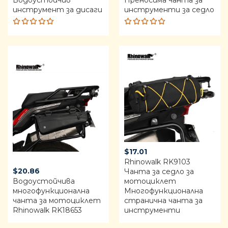
инструмент за дисаги
инструменти за седло
Rated
Rated
5.00
out
5.00
out
of 5
of 5
$
17.01
Rhinowalk RK9103 ​​
$
20.86
Чанта за седло за
Водоустойчива
мотоциклет
многофункционална
Многофункционална
чанта за мотоциклет
странична чанта за
Rhinowalk RK18653
инструменти