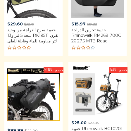
rent
Original
Current
Original
$
29.60
$
15.97
$
32.19
$
19.22
price
حقيبة تخزين الدراجة
price
price
حقيبة سرج الدراجة من وحيد
rice
Rhinowalk RM268 700C
القرن RK19511 سعة 5 لتر و13
is:
was:
is:
was:
26 27.5 MTB Road
لتر مقاومة للماء وقابلة للطي
.60.
$32.19.
$15.97.
$19.22.
Rated
Rated
4.92
out
3.75
of 5
out of
5
خصم -8%
خصم -18%
Current
Original
$
25.00
$
27.05
price
Rhinowalk BCT0201 حقيبة
price
rent
Original
$
99.99
$
122.00