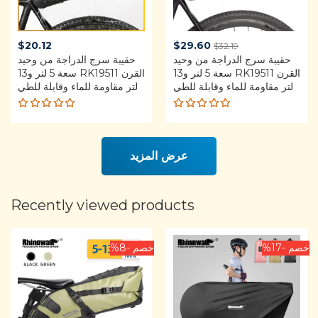
Current
Original
$
20.12
$
29.60
$
32.19
price
حقيبة سرج الدراجة من وحيد
price
حقيبة سرج الدراجة من وحيد
القرن RK19511 سعة 5 لتر و13
القرن RK19511 سعة 5 لتر و13
is:
was:
لتر مقاومة للماء وقابلة للطي
لتر مقاومة للماء وقابلة للطي
$29.60.
$32.19.
Rated
Rated
5.00
out
4.92
out
of 5
of 5
عرض المزيد
Recently viewed products
خصم -17%
خصم -8%