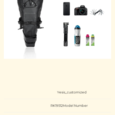
Yes
is_customized
RK19512
Model Number