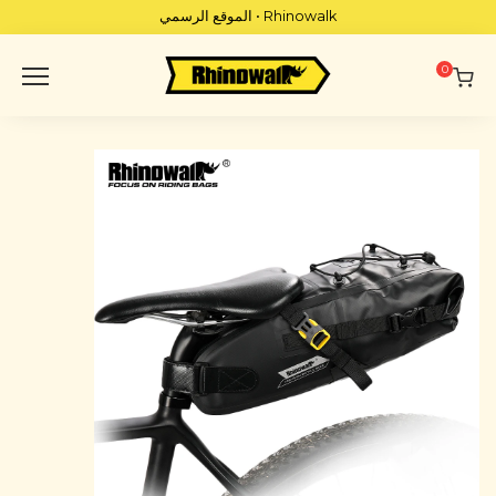
p
Rhinowalk • الموقع الرسمي
o
t
0