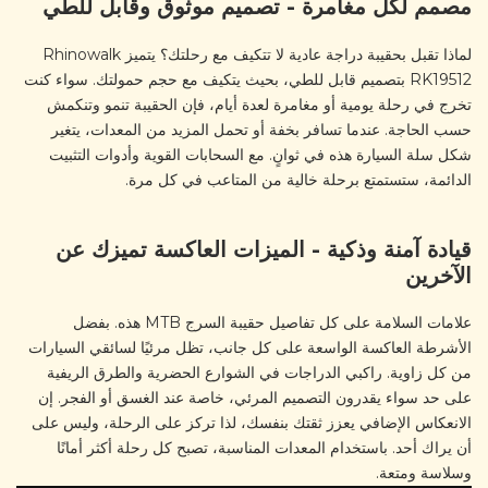
مصمم لكل مغامرة - تصميم موثوق وقابل للطي
لماذا تقبل بحقيبة دراجة عادية لا تتكيف مع رحلتك؟ يتميز Rhinowalk
RK19512 بتصميم قابل للطي، بحيث يتكيف مع حجم حمولتك. سواء كنت
تخرج في رحلة يومية أو مغامرة لعدة أيام، فإن الحقيبة تنمو وتنكمش
حسب الحاجة. عندما تسافر بخفة أو تحمل المزيد من المعدات، يتغير
شكل سلة السيارة هذه في ثوانٍ. مع السحابات القوية وأدوات التثبيت
الدائمة، ستستمتع برحلة خالية من المتاعب في كل مرة.
قيادة آمنة وذكية - الميزات العاكسة تميزك عن
الآخرين
علامات السلامة على كل تفاصيل حقيبة السرج MTB هذه. بفضل
الأشرطة العاكسة الواسعة على كل جانب، تظل مرئيًا لسائقي السيارات
من كل زاوية. راكبي الدراجات في الشوارع الحضرية والطرق الريفية
على حد سواء يقدرون التصميم المرئي، خاصة عند الغسق أو الفجر. إن
الانعكاس الإضافي يعزز ثقتك بنفسك، لذا تركز على الرحلة، وليس على
أن يراك أحد. باستخدام المعدات المناسبة، تصبح كل رحلة أكثر أمانًا
وسلاسة ومتعة.