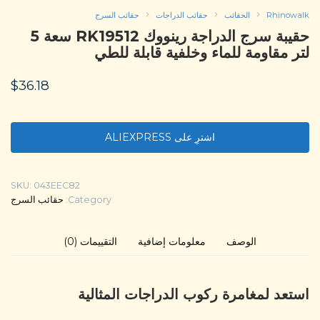
Rhinowalk
الحقائب
حقائب الدراجات
حقائب السرج
حقيبة سرج الدراجة رينووك RK19512 سعة 5
لتر مقاومة للماء وخلفية قابلة للطي
$
36.18
اشترِ على ALIEXPRESS
SKU:
043EEC82
Category:
حقائب السرج
الوصف
معلومات إضافية
التقييمات (0)
استعد لمغامرة ركوب الدراجات المثالية