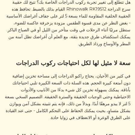
هل تتطلع إلى تغيير تجربة ركوب الدراجات الخاصة بك؟ تتيح لك حقيبة
سرج الدراجة Rhinowalk RK19512 القيام بذلك بالضبط. تحافظ هذه
الحقيبة الخلفية المقاومة للماء بسعة 5 لتر على جفاف أغراضك الأساسية
- بغض النظر عن مدى قسوة الطقس. مزودة بزخرفة عاكسة للضوء،
ستظل مرئيًا أثناء الرحلات في وقت متأخر من الليل أو في الصباح الباكر.
يمكنك استكشاف طرق جديدة بثقة، مع العلم أن أغراضك تظل آمنة من
المطر والأوساخ ورذاذ الطريق.
سعة لا مثيل لها لكل احتياجات ركوب الدراجات
في كثير من الأحيان، يحتاج راكبو الدراجات إلى مساحة تخزين إضافية
دون أمتعة كبيرة الحجم. هذه السلة ذات السعة الكبيرة تلبي احتياجاتك
بأناقة. يمكنك بسهولة تخزين كل شيء بدءًا من الأنابيب والأدوات
الاحتياطية وحتى الوجبات الخفيفة والسترة الخفيفة. التصميم السخي بسعة
5 لتر لا يبدو مرهقًا أبدًا. وبدلاً من ذلك، فإنه يتم تثبيته بشكل آمن ويوازن
بشكل متساوٍ، بحيث يمكنك الحفاظ على التحكم الكامل - حتى عند القيادة
على الطرق الوعرة أو الانعطاف في زوايا حادة.