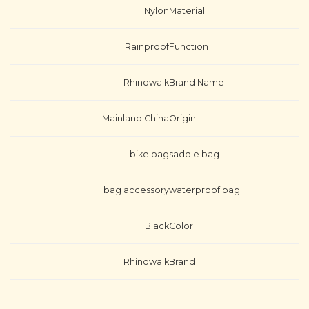
Nylon
Material
Rainproof
Function
Rhinowalk
Brand Name
Mainland China
Origin
bike bag
saddle bag
bag accessory
waterproof bag
Black
Color
Rhinowalk
Brand