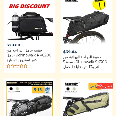
$
20.68
حقيبة حامل الدراجة من
$
39.64
Rhinowalk RK6200، حامل
حقيبة الدراجة الهوائية من
كبير لصندوق السيارة
Rhinowalk SK300، سعة 5
لتر و13 لتر، قابلة للحمل
Rated
5.00
out
of 5
خصم -8%